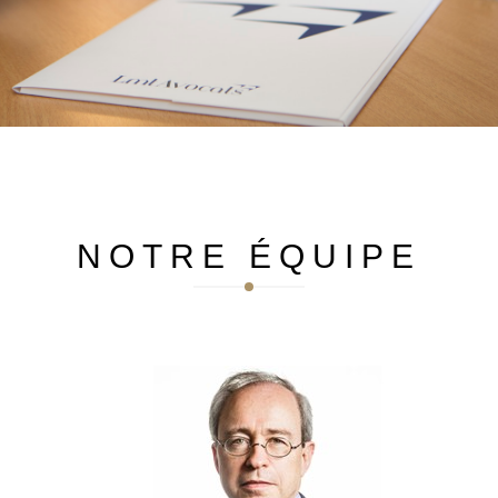
Maritime. Passionné de musique et de plongée, il
rêve d’interpréter les variations Goldberg … et de
retrouver l’Atlantide.
NOTRE ÉQUIPE